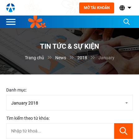
MỞ TÀI KHOẢN
TIN TỨC & SỰ KIỆN



Trang chủ
News
2018
January
Danh mục:
Tìm kiếm theo từ khóa: