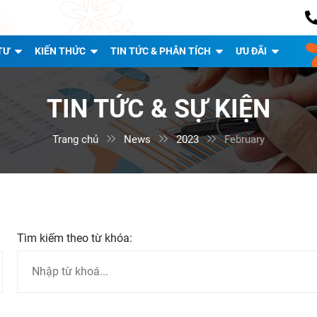
TƯ
KIẾN THỨC
TIN TỨC & PHÂN TÍCH
ƯU ĐÃI
TIN TỨC & SỰ KIỆN
Trang chủ

News

2023

February
Tìm kiếm theo từ khóa: