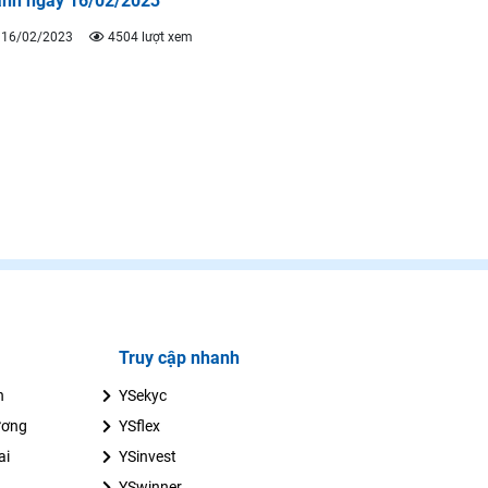
ành ngày 16/02/2023
16/02/2023
4504 lượt xem
Truy cập nhanh
n
YSekyc
ương
YSflex
ai
YSinvest
YSwinner