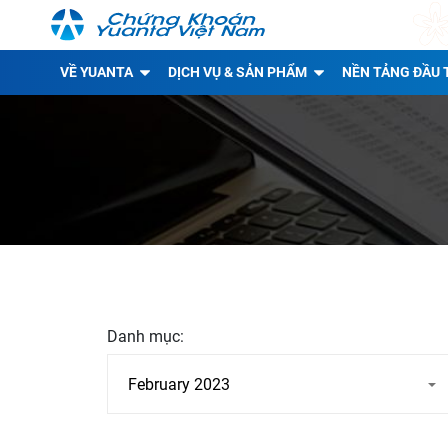
VỀ YUANTA
DỊCH VỤ & SẢN PHẨM
NỀN TẢNG ĐẦU 
Danh mục: