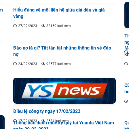
om
Hiểu đúng về mối liên hệ giữa giá dầu và giá
vàng
27/02/2023
32169 lượt xem
Th
n
Đảo nợ là gì? Tất tần tật những thông tin về đảo
Mô
nợ
kh
24/02/2023
92577 lượt xem
CB
ho
Điều lệ công ty ngày 17/02/2023
17/02/2023
2534 lượt xem
Thông báo danh mục ký quỹ tại Yuanta Việt Nam
Qu