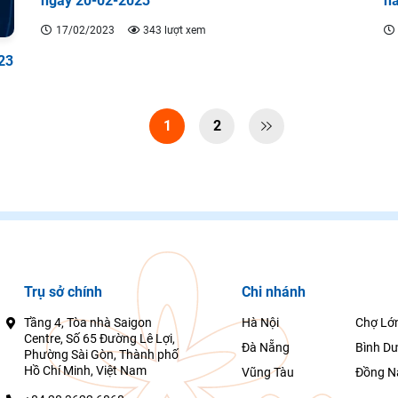
ngày 20-02-2023
h
17/02/2023
343 lượt xem
23
1
2

Trụ sở chính
Chi nhánh
Tầng 4, Tòa nhà Saigon
Hà Nội
Chợ Lớ
Centre, Số 65 Đường Lê Lợi,
Đà Nẵng
Bình D
Phường Sài Gòn, Thành phố
Hồ Chí Minh, Việt Nam
Vũng Tàu
Đồng N