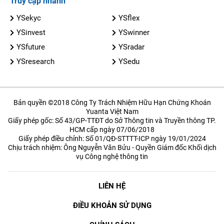
Truy cập nhanh
YSekyc
YSflex
YSinvest
YSwinner
YSfuture
YSradar
YSresearch
YSedu
Bản quyền ©2018 Công Ty Trách Nhiệm Hữu Hạn Chứng Khoán
Yuanta Việt Nam
Giấy phép gốc: Số 43/GP-TTĐT do Sở Thông tin và Truyền thông TP.
HCM cấp ngày 07/06/2018
Giấy phép điều chỉnh: Số 01/QĐ-STTTT-ICP ngày 19/01/2024
Chịu trách nhiệm: Ông Nguyễn Văn Bửu - Quyền Giám đốc Khối dịch
vụ Công nghệ thông tin
LIÊN HỆ
ĐIỀU KHOẢN SỬ DỤNG