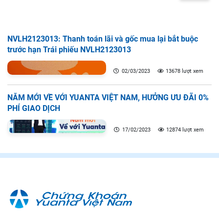
NVLH2123013: Thanh toán lãi và gốc mua lại bắt buộc
trước hạn Trái phiếu NVLH2123013
02/03/2023
13678 lượt xem
NĂM MỚI VỀ VỚI YUANTA VIỆT NAM, HƯỞNG ƯU ĐÃI 0%
PHÍ GIAO DỊCH
17/02/2023
12874 lượt xem