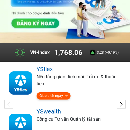
1,768.06
VN-Index
3.28 (+0.19%)
YSflex
Nền tảng giao dịch mới. Tối ưu & thuận
tiện
Giao dịch ngay
YSwealth
Công cụ Tư vấn Quản lý tài sản