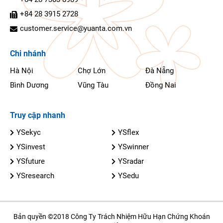
+84 28 3915 2728
customer.service@yuanta.com.vn
Chi nhánh
Hà Nội
Chợ Lớn
Đà Nẵng
Bình Dương
Vũng Tàu
Đồng Nai
Truy cập nhanh
YSekyc
YSflex
YSinvest
YSwinner
YSfuture
YSradar
YSresearch
YSedu
Bản quyền ©2018 Công Ty Trách Nhiệm Hữu Hạn Chứng Khoán