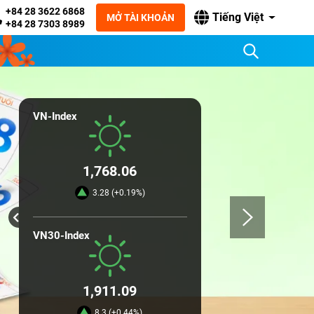
+84 28 3622 6868
Tiếng Việt
MỞ TÀI KHOẢN
+84 28 7303 8989
VN-Index
1,768.06
3.28 (+0.19%)
VN30-Index
1,911.09
8.3 (+0.44%)