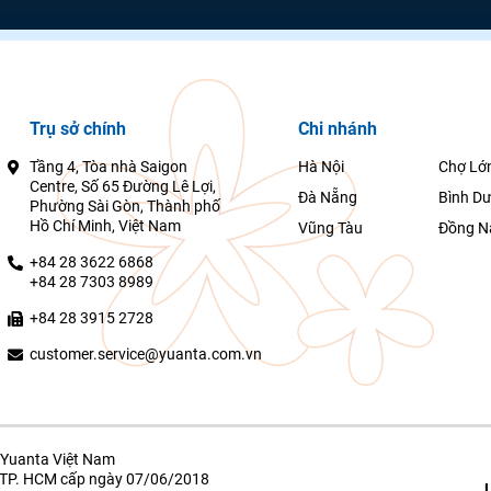
Trụ sở chính
Chi nhánh
Tầng 4, Tòa nhà Saigon
Hà Nội
Chợ Lớ
Centre, Số 65 Đường Lê Lợi,
Đà Nẵng
Bình D
Phường Sài Gòn, Thành phố
Hồ Chí Minh, Việt Nam
Vũng Tàu
Đồng N
+84 28 3622 6868
+84 28 7303 8989
+84 28 3915 2728
customer.service@yuanta.com.vn
Yuanta Việt Nam
g TP. HCM cấp ngày 07/06/2018