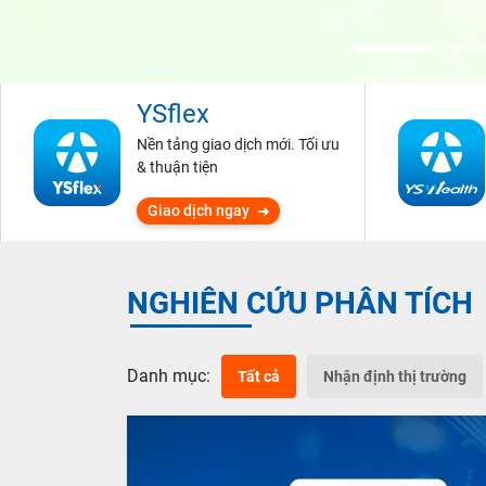
YSflex
Nền tảng giao dịch mới. Tối ưu
& thuận tiện
Giao dịch ngay
NGHIÊN CỨU PHÂN TÍCH
Danh mục:
Tất cả
Nhận định thị trường