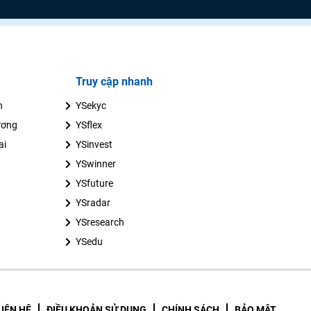
Truy cập nhanh
n
YSekyc
ương
YSflex
ai
YSinvest
YSwinner
YSfuture
YSradar
YSresearch
YSedu
LIÊN HỆ
ĐIỀU KHOẢN SỬ DỤNG
CHÍNH SÁCH
BẢO MẬT