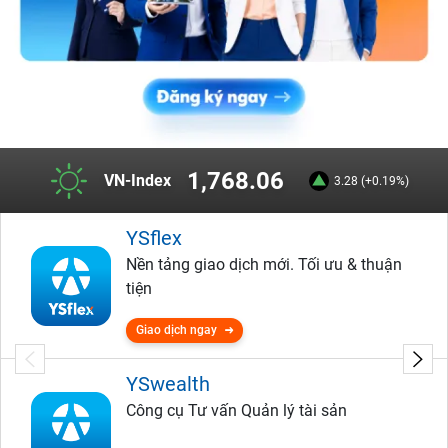
1,768.06
VN-Index
3.28 (+0.19%)
YSflex
Nền tảng giao dịch mới. Tối ưu & thuận
tiện
Giao dịch ngay
YSwealth
Công cụ Tư vấn Quản lý tài sản