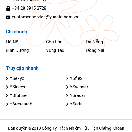
+84 28 3915 2728
customer.service@yuanta.com.vn
Chi nhánh
Hà Nội
Chợ Lớn
Đà Nẵng
Bình Dương
Vũng Tàu
Đồng Nai
Truy cập nhanh
YSekyc
YSflex
YSinvest
YSwinner
YSfuture
YSradar
YSresearch
YSedu
Bản quyền ©2018 Công Ty Trách Nhiệm Hữu Hạn Chứng Khoán