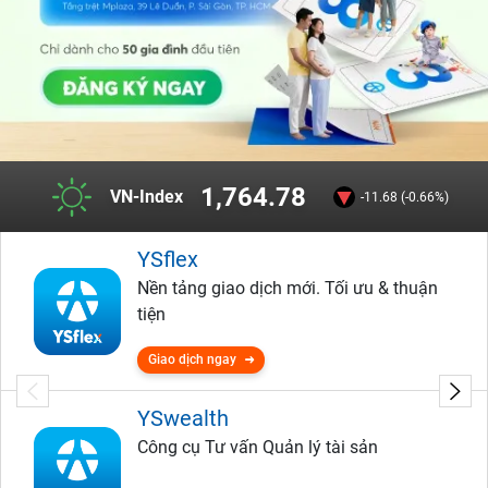
1,764.78
VN-Index
-11.68 (-0.66%)
YSflex
Nền tảng giao dịch mới. Tối ưu & thuận
tiện
Giao dịch ngay
YSwealth
Công cụ Tư vấn Quản lý tài sản