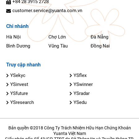
+84 28 3915 2728
customer.service@yuanta.com.vn
Chi nhánh
Hà Nội
Chợ Lớn
Đà Nẵng
Bình Dương
Vũng Tàu
Đồng Nai
Truy cập nhanh
YSekyc
YSflex
YSinvest
YSwinner
YSfuture
YSradar
YSresearch
YSedu
Bản quyền ©2018 Công Ty Trách Nhiệm Hữu Hạn Chứng Khoán
Yuanta Việt Nam