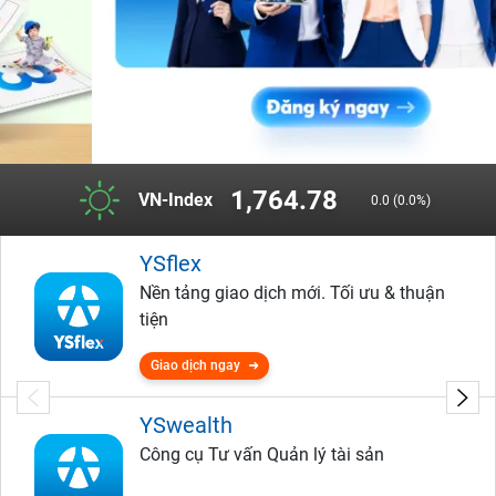
1,764.78
VN-Index
0.0 (0.0%)
YSflex
Nền tảng giao dịch mới. Tối ưu & thuận
tiện
Giao dịch ngay
YSwealth
Công cụ Tư vấn Quản lý tài sản