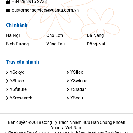
+84 28 3915 2728
customer.service@yuanta.com.vn
Chi nhánh
Hà Nội
Chợ Lớn
Đà Nẵng
Bình Dương
Vũng Tàu
Đồng Nai
Truy cập nhanh
YSekyc
YSflex
YSinvest
YSwinner
YSfuture
YSradar
YSresearch
YSedu
Bản quyền ©2018 Công Ty Trách Nhiệm Hữu Hạn Chứng Khoán
Yuanta Việt Nam