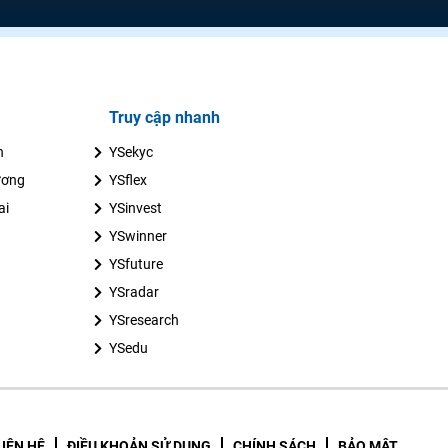
Truy cập nhanh
n
YSekyc
ương
YSflex
ai
YSinvest
YSwinner
YSfuture
YSradar
YSresearch
YSedu
LIÊN HỆ
ĐIỀU KHOẢN SỬ DỤNG
CHÍNH SÁCH
BẢO MẬT