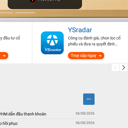
YSradar
ũy đầu tư cổ
Công cụ đánh giá, chọn lọc cổ
phiếu và đưa ra quyết định
đầu tư.
y
Truy cập ngay
06/08/2026
 VHM dẫn đầu thanh khoản
06/08/2026
p hồi phục