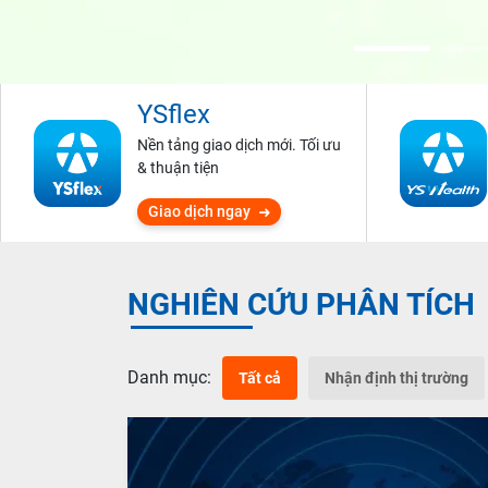
YSflex
Nền tảng giao dịch mới. Tối ưu
& thuận tiện
Giao dịch ngay
NGHIÊN CỨU PHÂN TÍCH
Danh mục:
Tất cả
Nhận định thị trường