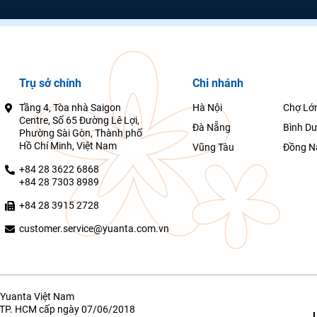
Trụ sở chính
Chi nhánh
Tầng 4, Tòa nhà Saigon
Hà Nội
Chợ Lớ
Centre, Số 65 Đường Lê Lợi,
Đà Nẵng
Bình D
Phường Sài Gòn, Thành phố
Hồ Chí Minh, Việt Nam
Vũng Tàu
Đồng N
+84 28 3622 6868
+84 28 7303 8989
+84 28 3915 2728
customer.service@yuanta.com.vn
Yuanta Việt Nam
g TP. HCM cấp ngày 07/06/2018