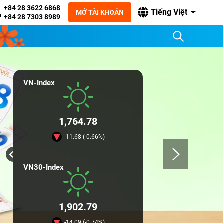
+84 28 3622 6868
Tiếng Việt
MỞ TÀI KHOẢN
+84 28 7303 8989
VN-Index
1,764.78
-11.68 (-0.66%)
VN30-Index
1,902.79
-14.09 (-0.74%)