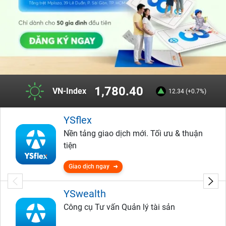
1,780.40
VN-Index
12.34 (+0.7%)
YSflex
Nền tảng giao dịch mới. Tối ưu & thuận
tiện
Giao dịch ngay
YSwealth
Công cụ Tư vấn Quản lý tài sản