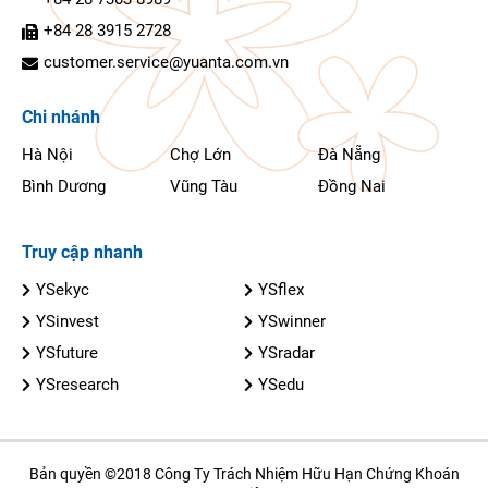
+84 28 3915 2728
customer.service@yuanta.com.vn
Chi nhánh
Hà Nội
Chợ Lớn
Đà Nẵng
Bình Dương
Vũng Tàu
Đồng Nai
Truy cập nhanh
YSekyc
YSflex
YSinvest
YSwinner
YSfuture
YSradar
YSresearch
YSedu
Bản quyền ©2018 Công Ty Trách Nhiệm Hữu Hạn Chứng Khoán