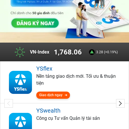
1,768.06
VN-Index
3.28 (+0.19%)
YSflex
Nền tảng giao dịch mới. Tối ưu & thuận
tiện
Giao dịch ngay
YSwealth
Công cụ Tư vấn Quản lý tài sản