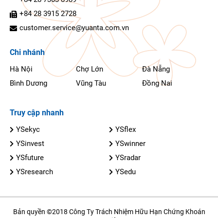
+84 28 3915 2728
customer.service@yuanta.com.vn
Chi nhánh
Hà Nội
Chợ Lớn
Đà Nẵng
Bình Dương
Vũng Tàu
Đồng Nai
Truy cập nhanh
YSekyc
YSflex
YSinvest
YSwinner
YSfuture
YSradar
YSresearch
YSedu
Bản quyền ©2018 Công Ty Trách Nhiệm Hữu Hạn Chứng Khoán