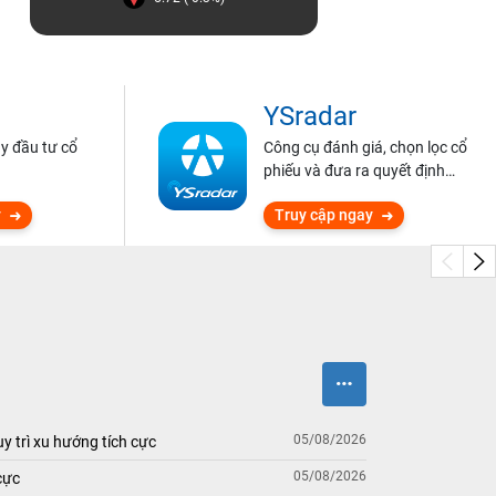
YSradar
ũy đầu tư cổ
Công cụ đánh giá, chọn lọc cổ
phiếu và đưa ra quyết định
đầu tư.
y
Truy cập ngay
05/08/2026
y trì xu hướng tích cực
05/08/2026
cực