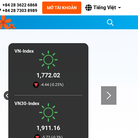
+84 28 3622 6868
Tiếng Việt
MỞ TÀI KHOẢN
+84 28 7303 8989
VN-Index
1,772.02
-4.44 (-0.25%)
VN30-Index
1,911.16
-5.72 (-0.3%)