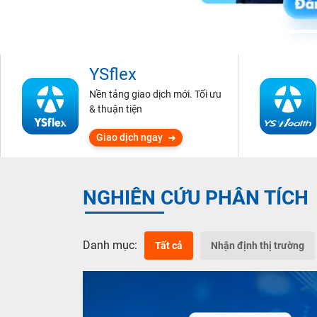
YSflex
Nền tảng giao dịch mới. Tối ưu
& thuận tiện
Giao dịch ngay
NGHIÊN CỨU PHÂN TÍCH
Danh mục:
Tất cả
Nhận định thị trường