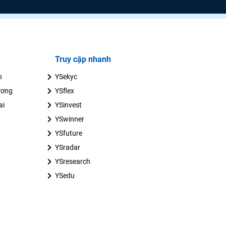
Truy cập nhanh
n
YSekyc
ương
YSflex
ai
YSinvest
YSwinner
YSfuture
YSradar
YSresearch
YSedu
LIÊN HỆ
ĐIỀU KHOẢN SỬ DỤNG
CHÍNH SÁCH
BẢO MẬT