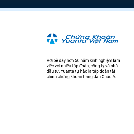
Với bề dày hơn 50 năm kinh nghiệm làm
việc với nhiều tập đoàn, công ty và nhà
đầu tư, Yuanta tự hào là tập đoàn tài
chính chứng khoán hàng đầu Châu Á.
Bản quyền ©2018 Công Ty Trách Nhiệm Hữu Hạn Chứng Khoán 
Giấy phép gốc: Số 43/GP-TTĐT do Sở Thông tin và Truyền thôn