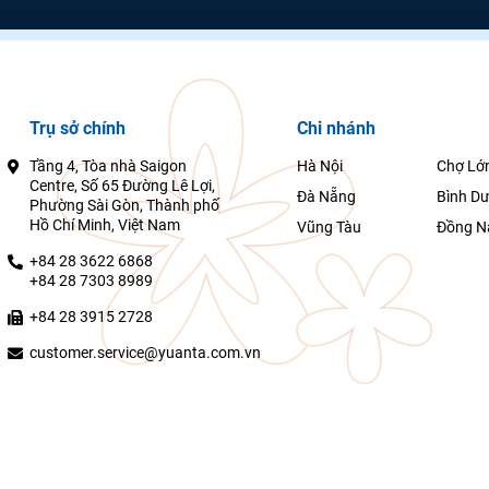
Trụ sở chính
Chi nhánh
Tầng 4, Tòa nhà Saigon
Hà Nội
Chợ Lớ
Centre, Số 65 Đường Lê Lợi,
Đà Nẵng
Bình D
Phường Sài Gòn, Thành phố
Hồ Chí Minh, Việt Nam
Vũng Tàu
Đồng N
+84 28 3622 6868
+84 28 7303 8989
+84 28 3915 2728
customer.service@yuanta.com.vn
Yuanta Việt Nam
g TP. HCM cấp ngày 07/06/2018