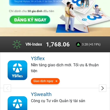
1,768.06
VN-Index
3.28 (+0.19%)
YSflex
Nền tảng giao dịch mới. Tối ưu & thuận
tiện
Giao dịch ngay
YSwealth
Công cụ Tư vấn Quản lý tài sản