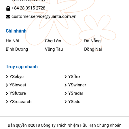
+84 28 3915 2728
customer.service@yuanta.com.vn
Chi nhánh
Hà Nội
Chợ Lớn
Đà Nẵng
Bình Dương
Vũng Tàu
Đồng Nai
Truy cập nhanh
YSekyc
YSflex
YSinvest
YSwinner
YSfuture
YSradar
YSresearch
YSedu
Bản quyền ©2018 Công Ty Trách Nhiệm Hữu Hạn Chứng Khoán