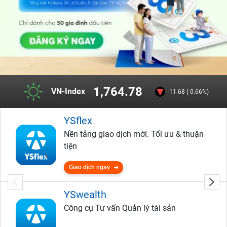
1,764.78
VN-Index
-11.68 (-0.66%)
YSflex
Nền tảng giao dịch mới. Tối ưu & thuận
tiện
Giao dịch ngay
YSwealth
Công cụ Tư vấn Quản lý tài sản