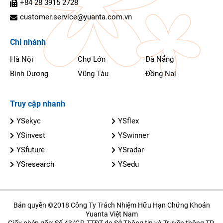
+84 28 3915 2728
customer.service@yuanta.com.vn
Chi nhánh
Hà Nội
Chợ Lớn
Đà Nẵng
Bình Dương
Vũng Tàu
Đồng Nai
Truy cập nhanh
YSekyc
YSflex
YSinvest
YSwinner
YSfuture
YSradar
YSresearch
YSedu
Bản quyền ©2018 Công Ty Trách Nhiệm Hữu Hạn Chứng Khoán
Yuanta Việt Nam