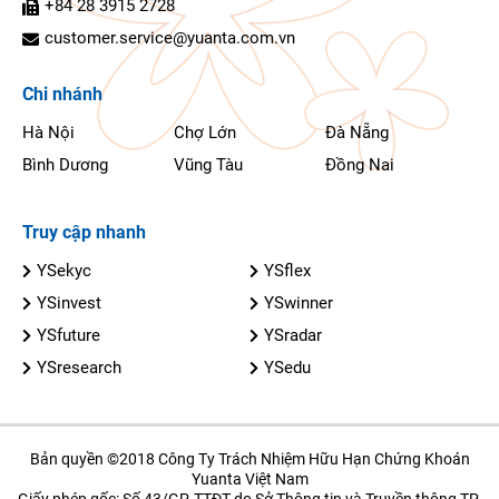
+84 28 3915 2728
customer.service@yuanta.com.vn
Chi nhánh
Hà Nội
Chợ Lớn
Đà Nẵng
Bình Dương
Vũng Tàu
Đồng Nai
Truy cập nhanh
YSekyc
YSflex
YSinvest
YSwinner
YSfuture
YSradar
YSresearch
YSedu
Bản quyền ©2018 Công Ty Trách Nhiệm Hữu Hạn Chứng Khoán
Yuanta Việt Nam