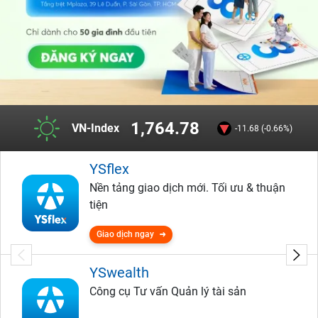
1,764.78
VN-Index
-11.68 (-0.66%)
YSflex
Nền tảng giao dịch mới. Tối ưu & thuận
tiện
Giao dịch ngay
YSwealth
Công cụ Tư vấn Quản lý tài sản