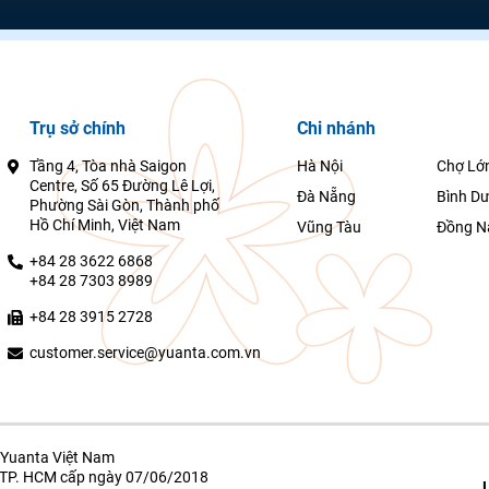
Trụ sở chính
Chi nhánh
Tầng 4, Tòa nhà Saigon
Hà Nội
Chợ Lớ
Centre, Số 65 Đường Lê Lợi,
Đà Nẵng
Bình D
Phường Sài Gòn, Thành phố
Hồ Chí Minh, Việt Nam
Vũng Tàu
Đồng N
+84 28 3622 6868
+84 28 7303 8989
+84 28 3915 2728
customer.service@yuanta.com.vn
Yuanta Việt Nam
g TP. HCM cấp ngày 07/06/2018