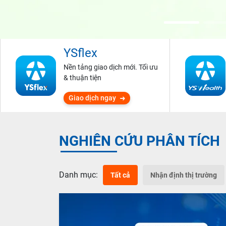
YSflex
Nền tảng giao dịch mới. Tối ưu
& thuận tiện
Giao dịch ngay
NGHIÊN CỨU PHÂN TÍCH
Danh mục:
Tất cả
Nhận định thị trường