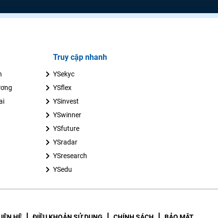
Truy cập nhanh
n
YSekyc
ương
YSflex
ai
YSinvest
YSwinner
YSfuture
YSradar
YSresearch
YSedu
LIÊN HỆ
ĐIỀU KHOẢN SỬ DỤNG
CHÍNH SÁCH
BẢO MẬT