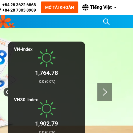
+84 28 3622 6868
Tiếng Việt
MỞ TÀI KHOẢN
+84 28 7303 8989
VN-Index
1,764.78
0.0 (0.0%)
VN30-Index
1,902.79
0.0 (0.0%)