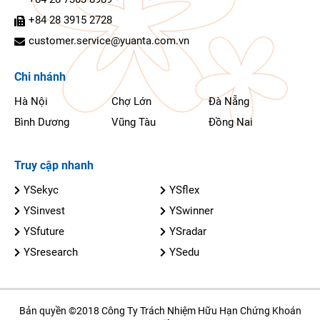
+84 28 3915 2728
customer.service@yuanta.com.vn
Chi nhánh
Hà Nội
Chợ Lớn
Đà Nẵng
Bình Dương
Vũng Tàu
Đồng Nai
Truy cập nhanh
YSekyc
YSflex
YSinvest
YSwinner
YSfuture
YSradar
YSresearch
YSedu
Bản quyền ©2018 Công Ty Trách Nhiệm Hữu Hạn Chứng Khoán