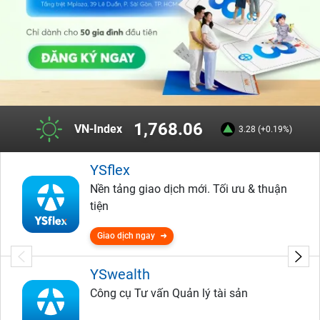
1,768.06
VN-Index
3.28 (+0.19%)
YSflex
Nền tảng giao dịch mới. Tối ưu & thuận
tiện
Giao dịch ngay
YSwealth
Công cụ Tư vấn Quản lý tài sản