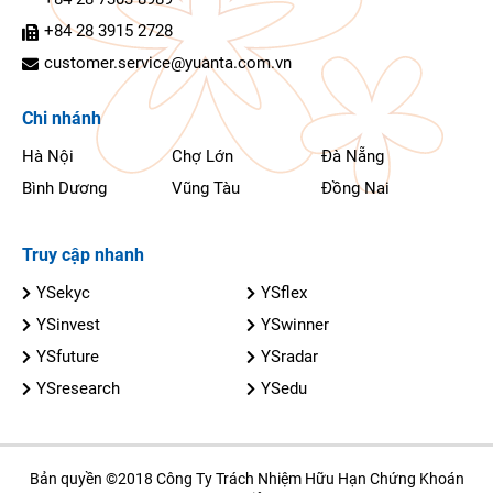
+84 28 3915 2728
customer.service@yuanta.com.vn
Chi nhánh
Hà Nội
Chợ Lớn
Đà Nẵng
Bình Dương
Vũng Tàu
Đồng Nai
Truy cập nhanh
YSekyc
YSflex
YSinvest
YSwinner
YSfuture
YSradar
YSresearch
YSedu
Bản quyền ©2018 Công Ty Trách Nhiệm Hữu Hạn Chứng Khoán