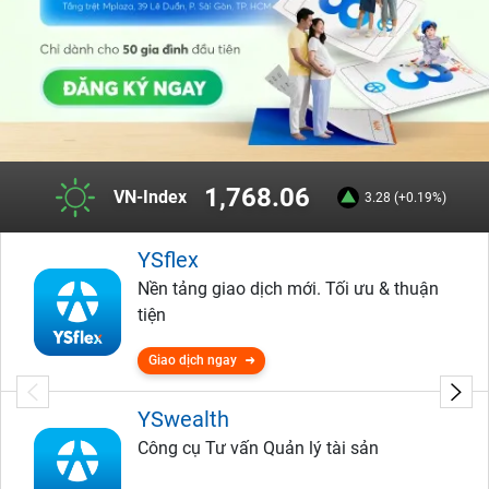
1,768.06
VN-Index
3.28 (+0.19%)
YSflex
Nền tảng giao dịch mới. Tối ưu & thuận
tiện
Giao dịch ngay
YSwealth
Công cụ Tư vấn Quản lý tài sản