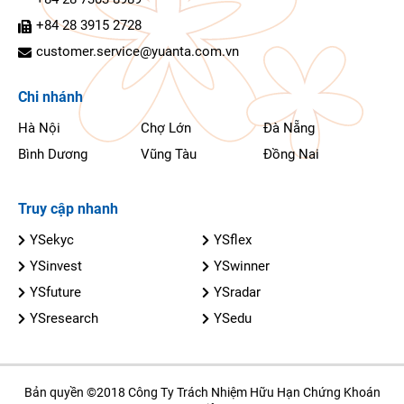
+84 28 3915 2728
customer.service@yuanta.com.vn
Chi nhánh
Hà Nội
Chợ Lớn
Đà Nẵng
Bình Dương
Vũng Tàu
Đồng Nai
Truy cập nhanh
YSekyc
YSflex
YSinvest
YSwinner
YSfuture
YSradar
YSresearch
YSedu
Bản quyền ©2018 Công Ty Trách Nhiệm Hữu Hạn Chứng Khoán