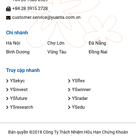
+84 28 3915 2728
customer.service@yuanta.com.vn
Chi nhánh
Hà Nội
Chợ Lớn
Đà Nẵng
Bình Dương
Vũng Tàu
Đồng Nai
Truy cập nhanh
YSekyc
YSflex
YSinvest
YSwinner
YSfuture
YSradar
YSresearch
YSedu
Bản quyền ©2018 Công Ty Trách Nhiệm Hữu Hạn Chứng Khoán