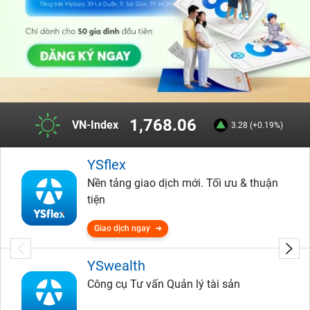
1,768.06
VN-Index
3.28 (+0.19%)
YSflex
Nền tảng giao dịch mới. Tối ưu & thuận
tiện
Giao dịch ngay
YSwealth
Công cụ Tư vấn Quản lý tài sản