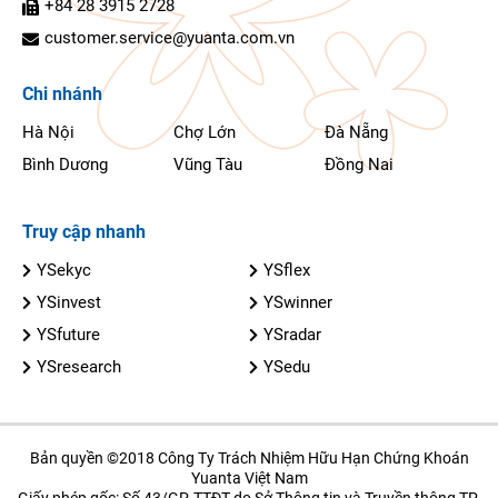
+84 28 3915 2728
customer.service@yuanta.com.vn
Chi nhánh
Hà Nội
Chợ Lớn
Đà Nẵng
Bình Dương
Vũng Tàu
Đồng Nai
Truy cập nhanh
YSekyc
YSflex
YSinvest
YSwinner
YSfuture
YSradar
YSresearch
YSedu
Bản quyền ©2018 Công Ty Trách Nhiệm Hữu Hạn Chứng Khoán
Yuanta Việt Nam