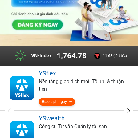
1,764.78
VN-Index
-11.68 (-0.66%)
YSflex
Nền tảng giao dịch mới. Tối ưu & thuận
tiện
Giao dịch ngay
YSwealth
Công cụ Tư vấn Quản lý tài sản