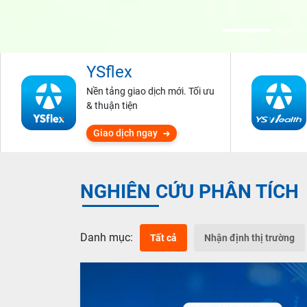
YSflex
Nền tảng giao dịch mới. Tối ưu
& thuận tiện
Giao dịch ngay
NGHIÊN CỨU PHÂN TÍCH
Danh mục:
Tất cả
Nhận định thị trường