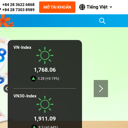
+84 28 3622 6868
Tiếng Việt
MỞ TÀI KHOẢN
+84 28 7303 8989
VN-Index
1,768.06
3.28 (+0.19%)
VN30-Index
1,911.09
8.3 (+0.44%)