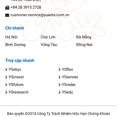
+84 28 3915 2728
customer.service@yuanta.com.vn
Chi nhánh
Hà Nội
Chợ Lớn
Đà Nẵng
Bình Dương
Vũng Tàu
Đồng Nai
Truy cập nhanh
YSekyc
YSflex
YSinvest
YSwinner
YSfuture
YSradar
YSresearch
YSedu
Bản quyền ©2018 Công Ty Trách Nhiệm Hữu Hạn Chứng Khoán