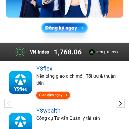
1,768.06
VN-Index
3.28 (+0.19%)
YSflex
Nền tảng giao dịch mới. Tối ưu & thuận
tiện
Giao dịch ngay
YSwealth
Công cụ Tư vấn Quản lý tài sản