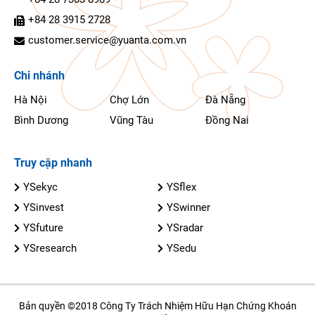
+84 28 3915 2728
customer.service@yuanta.com.vn
Chi nhánh
Hà Nội
Chợ Lớn
Đà Nẵng
Bình Dương
Vũng Tàu
Đồng Nai
Truy cập nhanh
YSekyc
YSflex
YSinvest
YSwinner
YSfuture
YSradar
YSresearch
YSedu
Bản quyền ©2018 Công Ty Trách Nhiệm Hữu Hạn Chứng Khoán