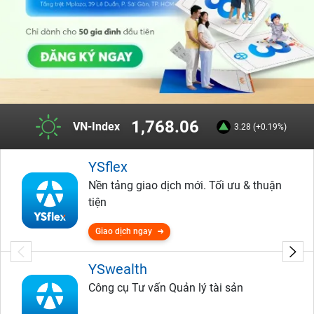
1,768.06
VN-Index
3.28 (+0.19%)
YSflex
Nền tảng giao dịch mới. Tối ưu & thuận
tiện
Giao dịch ngay
YSwealth
Công cụ Tư vấn Quản lý tài sản