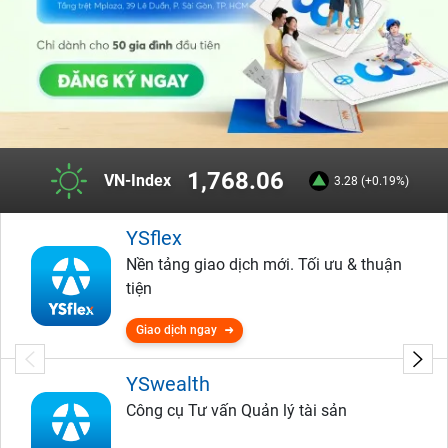
1,768.06
VN-Index
3.28 (+0.19%)
YSflex
Nền tảng giao dịch mới. Tối ưu & thuận
tiện
Giao dịch ngay
YSwealth
Công cụ Tư vấn Quản lý tài sản