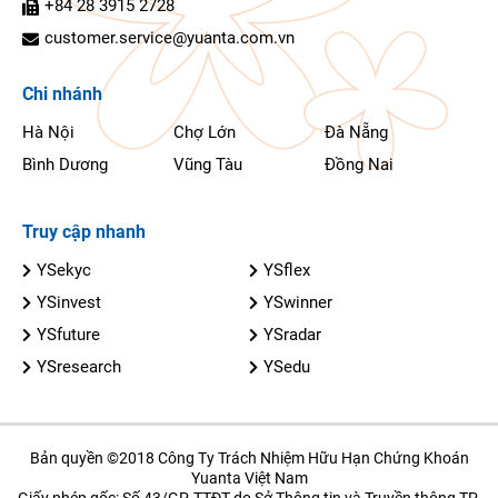
+84 28 3915 2728
customer.service@yuanta.com.vn
Chi nhánh
Hà Nội
Chợ Lớn
Đà Nẵng
Bình Dương
Vũng Tàu
Đồng Nai
Truy cập nhanh
YSekyc
YSflex
YSinvest
YSwinner
YSfuture
YSradar
YSresearch
YSedu
Bản quyền ©2018 Công Ty Trách Nhiệm Hữu Hạn Chứng Khoán
Yuanta Việt Nam