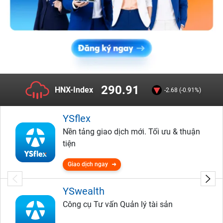
290.91
HNX-Index
-2.68 (-0.91%)
YSflex
Nền tảng giao dịch mới. Tối ưu & thuận
tiện
Giao dịch ngay
YSwealth
Công cụ Tư vấn Quản lý tài sản