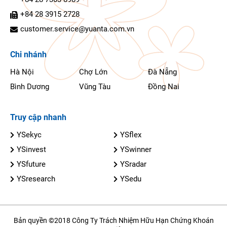
+84 28 3915 2728
customer.service@yuanta.com.vn
Chi nhánh
Hà Nội
Chợ Lớn
Đà Nẵng
Bình Dương
Vũng Tàu
Đồng Nai
Truy cập nhanh
YSekyc
YSflex
YSinvest
YSwinner
YSfuture
YSradar
YSresearch
YSedu
Bản quyền ©2018 Công Ty Trách Nhiệm Hữu Hạn Chứng Khoán