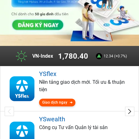
1,780.40
VN-Index
12.34 (+0.7%)
YSflex
Nền tảng giao dịch mới. Tối ưu & thuận
tiện
Giao dịch ngay
YSwealth
Công cụ Tư vấn Quản lý tài sản