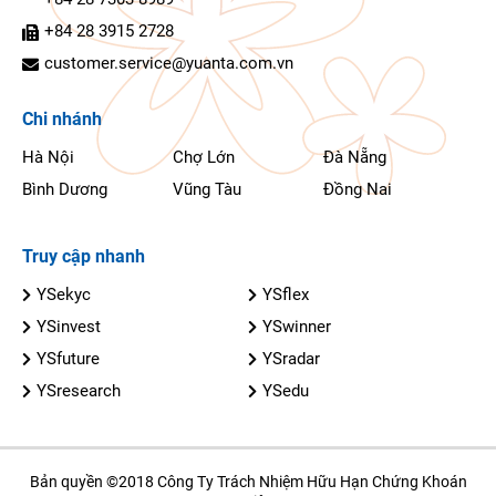
+84 28 3915 2728
customer.service@yuanta.com.vn
Chi nhánh
Hà Nội
Chợ Lớn
Đà Nẵng
Bình Dương
Vũng Tàu
Đồng Nai
Truy cập nhanh
YSekyc
YSflex
YSinvest
YSwinner
YSfuture
YSradar
YSresearch
YSedu
Bản quyền ©2018 Công Ty Trách Nhiệm Hữu Hạn Chứng Khoán