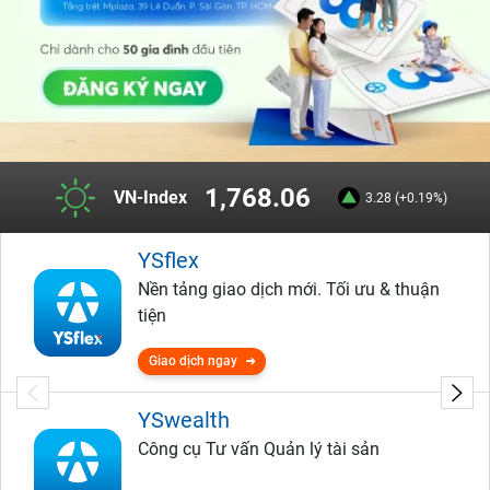
1,768.06
VN-Index
3.28 (+0.19%)
YSflex
Nền tảng giao dịch mới. Tối ưu & thuận
tiện
Giao dịch ngay
YSwealth
Công cụ Tư vấn Quản lý tài sản