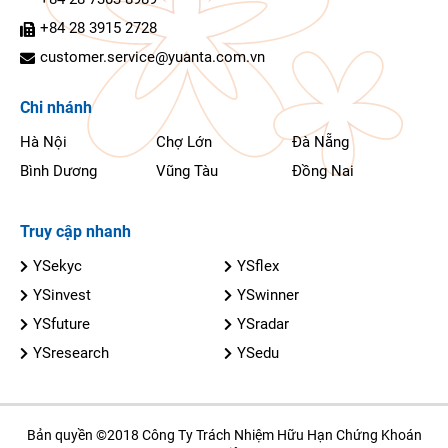
+84 28 3915 2728
customer.service@yuanta.com.vn
Chi nhánh
Hà Nội
Chợ Lớn
Đà Nẵng
Bình Dương
Vũng Tàu
Đồng Nai
Truy cập nhanh
YSekyc
YSflex
YSinvest
YSwinner
YSfuture
YSradar
YSresearch
YSedu
Bản quyền ©2018 Công Ty Trách Nhiệm Hữu Hạn Chứng Khoán