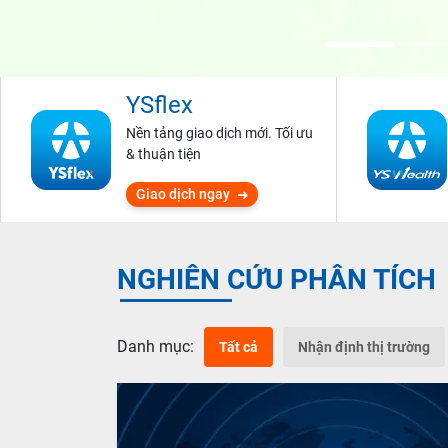
YSflex
Nền tảng giao dịch mới. Tối ưu
& thuận tiện
Giao dịch ngay
NGHIÊN CỨU PHÂN TÍCH
Danh mục:
Tất cả
Nhận định thị trường