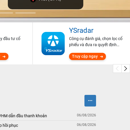
YSradar
ũy đầu tư cổ
Công cụ đánh giá, chọn lọc cổ
phiếu và đưa ra quyết định
đầu tư.
y
Truy cập ngay
06/08/2026
 VHM dẫn đầu thanh khoản
06/08/2026
p hồi phục