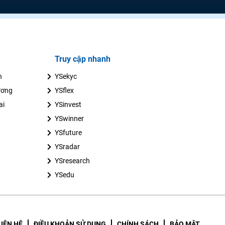
Truy cập nhanh
n
YSekyc
ương
YSflex
ai
YSinvest
YSwinner
YSfuture
YSradar
YSresearch
YSedu
LIÊN HỆ
ĐIỀU KHOẢN SỬ DỤNG
CHÍNH SÁCH
BẢO MẬT