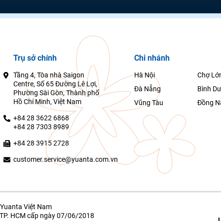
Trụ sở chính
Chi nhánh
Tầng 4, Tòa nhà Saigon
Hà Nội
Chợ Lớ
Centre, Số 65 Đường Lê Lợi,
Đà Nẵng
Bình D
Phường Sài Gòn, Thành phố
Hồ Chí Minh, Việt Nam
Vũng Tàu
Đồng N
+84 28 3622 6868
+84 28 7303 8989
+84 28 3915 2728
customer.service@yuanta.com.vn
Yuanta Việt Nam
g TP. HCM cấp ngày 07/06/2018