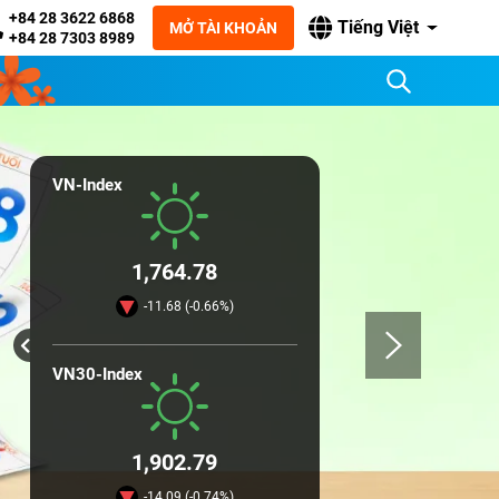
+84 28 3622 6868
Tiếng Việt
MỞ TÀI KHOẢN
+84 28 7303 8989
VN-Index
1,764.78
-11.68 (-0.66%)
VN30-Index
1,902.79
-14.09 (-0.74%)