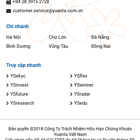
+84 28 3915 2728
customer.service@yuanta.com.vn
Chi nhánh
Hà Nội
Chợ Lớn
Đà Nẵng
Bình Dương
Vũng Tàu
Đồng Nai
Truy cập nhanh
YSekyc
YSflex
YSinvest
YSwinner
YSfuture
YSradar
YSresearch
YSedu
Bản quyền ©2018 Công Ty Trách Nhiệm Hữu Hạn Chứng Khoán
Yuanta Việt Nam