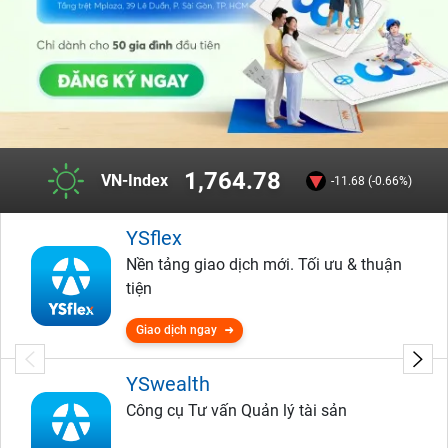
1,764.78
VN-Index
-11.68 (-0.66%)
YSflex
Nền tảng giao dịch mới. Tối ưu & thuận
tiện
Giao dịch ngay
YSwealth
Công cụ Tư vấn Quản lý tài sản