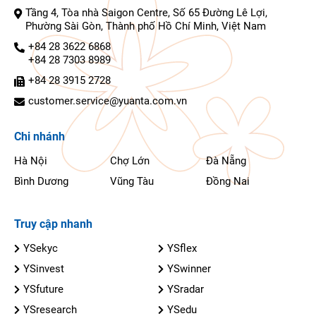
Tầng 4, Tòa nhà Saigon Centre, Số 65 Đường Lê Lợi,
Phường Sài Gòn, Thành phố Hồ Chí Minh, Việt Nam
+84 28 3622 6868
+84 28 7303 8989
+84 28 3915 2728
customer.service@yuanta.com.vn
Chi nhánh
Hà Nội
Chợ Lớn
Đà Nẵng
Bình Dương
Vũng Tàu
Đồng Nai
Truy cập nhanh
YSekyc
YSflex
YSinvest
YSwinner
YSfuture
YSradar
YSresearch
YSedu