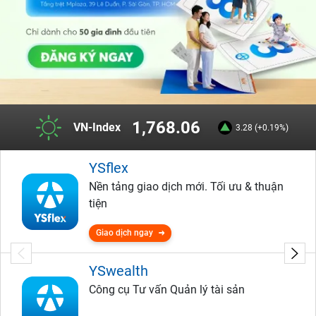
1,768.06
VN-Index
3.28 (+0.19%)
YSflex
Nền tảng giao dịch mới. Tối ưu & thuận
tiện
Giao dịch ngay
YSwealth
Công cụ Tư vấn Quản lý tài sản