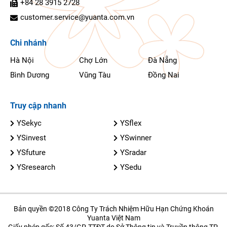
+84 28 3915 2728
customer.service@yuanta.com.vn
Chi nhánh
Hà Nội
Chợ Lớn
Đà Nẵng
Bình Dương
Vũng Tàu
Đồng Nai
Truy cập nhanh
YSekyc
YSflex
YSinvest
YSwinner
YSfuture
YSradar
YSresearch
YSedu
Bản quyền ©2018 Công Ty Trách Nhiệm Hữu Hạn Chứng Khoán
Yuanta Việt Nam