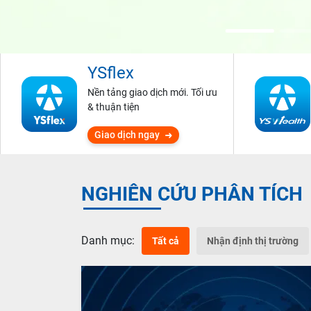
YSflex
Nền tảng giao dịch mới. Tối ưu
& thuận tiện
Giao dịch ngay
NGHIÊN CỨU PHÂN TÍCH
Danh mục:
Tất cả
Nhận định thị trường