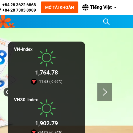
+84 28 3622 6868
Tiếng Việt
MỞ TÀI KHOẢN
+84 28 7303 8989
VN-Index
1,764.78
-11.68 (-0.66%)
VN30-Index
1,902.79
-14.09 (-0.74%)