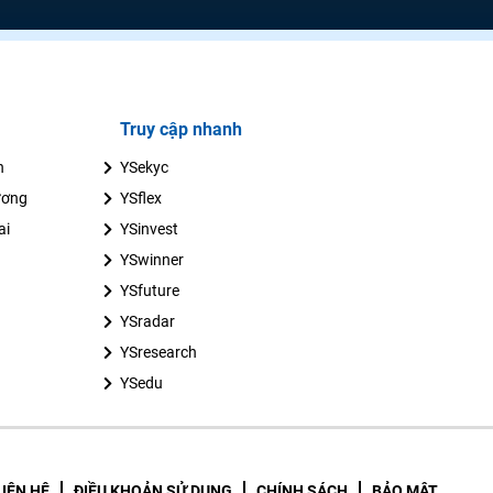
Truy cập nhanh
n
YSekyc
ương
YSflex
ai
YSinvest
YSwinner
YSfuture
YSradar
YSresearch
YSedu
LIÊN HỆ
ĐIỀU KHOẢN SỬ DỤNG
CHÍNH SÁCH
BẢO MẬT