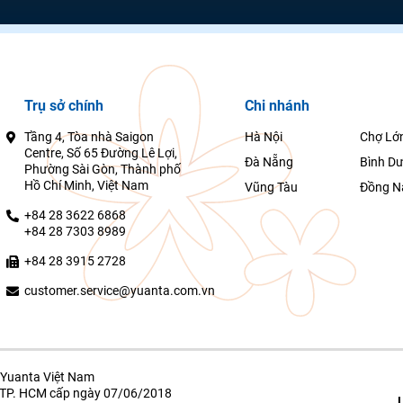
Trụ sở chính
Chi nhánh
Tầng 4, Tòa nhà Saigon
Hà Nội
Chợ Lớ
Centre, Số 65 Đường Lê Lợi,
Đà Nẵng
Bình D
Phường Sài Gòn, Thành phố
Hồ Chí Minh, Việt Nam
Vũng Tàu
Đồng N
+84 28 3622 6868
+84 28 7303 8989
+84 28 3915 2728
customer.service@yuanta.com.vn
Yuanta Việt Nam
g TP. HCM cấp ngày 07/06/2018