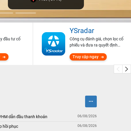
YSradar
ũy đầu tư cổ
Công cụ đánh giá, chọn lọc cổ
phiếu và đưa ra quyết định
đầu tư.
y
Truy cập ngay
06/08/2026
 VHM dẫn đầu thanh khoản
06/08/2026
p hồi phục