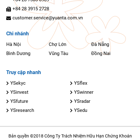
+84 28 3915 2728
customer.service@yuanta.com.vn
Chi nhánh
Hà Nội
Chợ Lớn
Đà Nẵng
Bình Dương
Vũng Tàu
Đồng Nai
Truy cập nhanh
YSekyc
YSflex
YSinvest
YSwinner
YSfuture
YSradar
YSresearch
YSedu
Bản quyền ©2018 Công Ty Trách Nhiệm Hữu Hạn Chứng Khoán