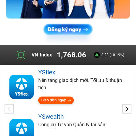
1,768.06
VN-Index
3.28 (+0.19%)
YSflex
Nền tảng giao dịch mới. Tối ưu & thuận
tiện
Giao dịch ngay
YSwealth
Công cụ Tư vấn Quản lý tài sản