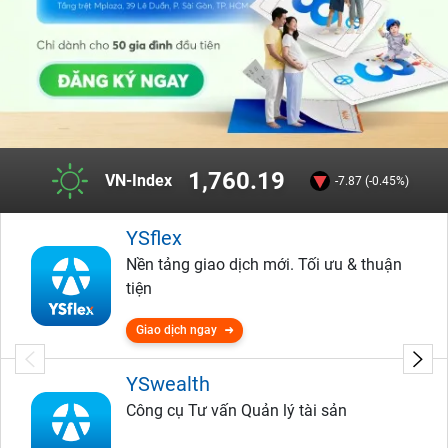
1,760.19
VN-Index
-7.87 (-0.45%)
YSflex
Nền tảng giao dịch mới. Tối ưu & thuận
tiện
Giao dịch ngay
YSwealth
Công cụ Tư vấn Quản lý tài sản