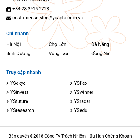
+84 28 3915 2728
customer.service@yuanta.com.vn
Chi nhánh
Hà Nội
Chợ Lớn
Đà Nẵng
Bình Dương
Vũng Tàu
Đồng Nai
Truy cập nhanh
YSekyc
YSflex
YSinvest
YSwinner
YSfuture
YSradar
YSresearch
YSedu
Bản quyền ©2018 Công Ty Trách Nhiệm Hữu Hạn Chứng Khoán