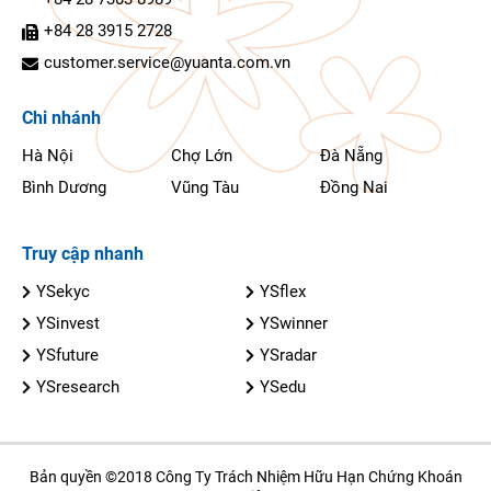
+84 28 3915 2728
customer.service@yuanta.com.vn
Chi nhánh
Hà Nội
Chợ Lớn
Đà Nẵng
Bình Dương
Vũng Tàu
Đồng Nai
Truy cập nhanh
YSekyc
YSflex
YSinvest
YSwinner
YSfuture
YSradar
YSresearch
YSedu
Bản quyền ©2018 Công Ty Trách Nhiệm Hữu Hạn Chứng Khoán