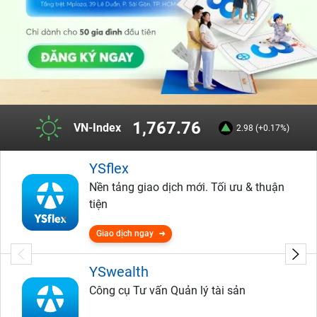
1,767.76
VN-Index
2.98 (+0.17%)
YSflex
Nền tảng giao dịch mới. Tối ưu & thuận
tiện
Giao dịch ngay
YSwealth
Công cụ Tư vấn Quản lý tài sản