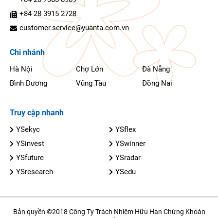
+84 28 3915 2728
customer.service@yuanta.com.vn
Chi nhánh
Hà Nội
Chợ Lớn
Đà Nẵng
Bình Dương
Vũng Tàu
Đồng Nai
Truy cập nhanh
YSekyc
YSflex
YSinvest
YSwinner
YSfuture
YSradar
YSresearch
YSedu
Bản quyền ©2018 Công Ty Trách Nhiệm Hữu Hạn Chứng Khoán