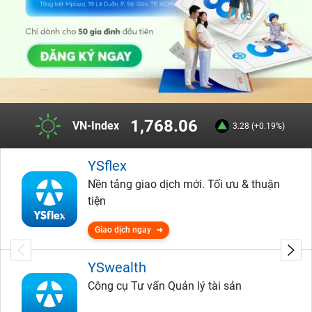
1,768.06
VN-Index
3.28 (+0.19%)
YSflex
Nền tảng giao dịch mới. Tối ưu & thuận
tiện
Giao dịch ngay
YSwealth
Công cụ Tư vấn Quản lý tài sản