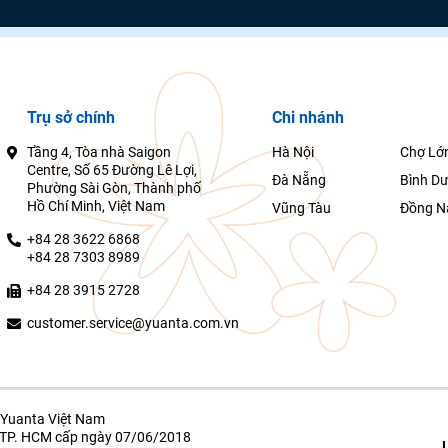
Trụ sở chính
Chi nhánh
Tầng 4, Tòa nhà Saigon
Hà Nội
Chợ Lớ
Centre, Số 65 Đường Lê Lợi,
Đà Nẵng
Bình D
Phường Sài Gòn, Thành phố
Hồ Chí Minh, Việt Nam
Vũng Tàu
Đồng N
+84 28 3622 6868
+84 28 7303 8989
+84 28 3915 2728
customer.service@yuanta.com.vn
Yuanta Việt Nam
g TP. HCM cấp ngày 07/06/2018