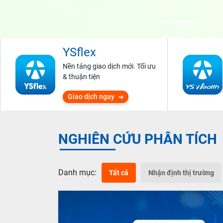
YSflex
Nền tảng giao dịch mới. Tối ưu
& thuận tiện
Giao dịch ngay
NGHIÊN CỨU PHÂN TÍCH
Danh mục:
Tất cả
Nhận định thị trường