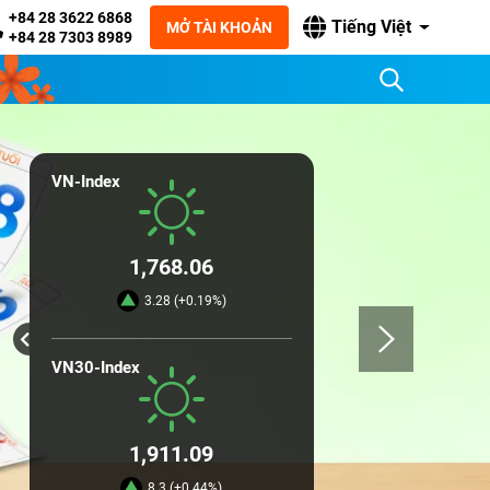
+84 28 3622 6868
Tiếng Việt
MỞ TÀI KHOẢN
+84 28 7303 8989
VN-Index
1,768.06
3.28 (+0.19%)
VN30-Index
1,911.09
8.3 (+0.44%)