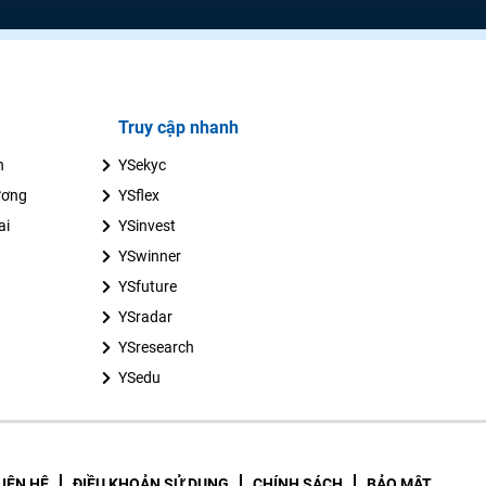
Truy cập nhanh
n
YSekyc
ương
YSflex
ai
YSinvest
YSwinner
YSfuture
YSradar
YSresearch
YSedu
LIÊN HỆ
ĐIỀU KHOẢN SỬ DỤNG
CHÍNH SÁCH
BẢO MẬT