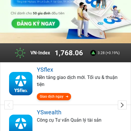
1,768.06
VN-Index
3.28 (+0.19%)
YSflex
Nền tảng giao dịch mới. Tối ưu & thuận
tiện
Giao dịch ngay
YSwealth
Công cụ Tư vấn Quản lý tài sản