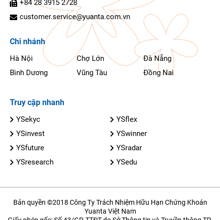
+84 28 3915 2728
customer.service@yuanta.com.vn
Chi nhánh
Hà Nội
Chợ Lớn
Đà Nẵng
Bình Dương
Vũng Tàu
Đồng Nai
Truy cập nhanh
YSekyc
YSflex
YSinvest
YSwinner
YSfuture
YSradar
YSresearch
YSedu
Bản quyền ©2018 Công Ty Trách Nhiệm Hữu Hạn Chứng Khoán
Yuanta Việt Nam