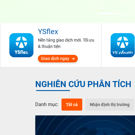
YSflex
Nền tảng giao dịch mới. Tối ưu
& thuận tiện
Giao dịch ngay
NGHIÊN CỨU PHÂN TÍCH
Danh mục:
Tất cả
Nhận định thị trường