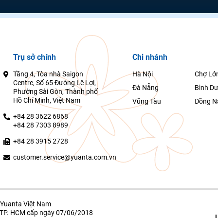
Trụ sở chính
Chi nhánh
Tầng 4, Tòa nhà Saigon
Hà Nội
Chợ Lớ
Centre, Số 65 Đường Lê Lợi,
Đà Nẵng
Bình D
Phường Sài Gòn, Thành phố
Hồ Chí Minh, Việt Nam
Vũng Tàu
Đồng N
+84 28 3622 6868
+84 28 7303 8989
+84 28 3915 2728
customer.service@yuanta.com.vn
Yuanta Việt Nam
g TP. HCM cấp ngày 07/06/2018