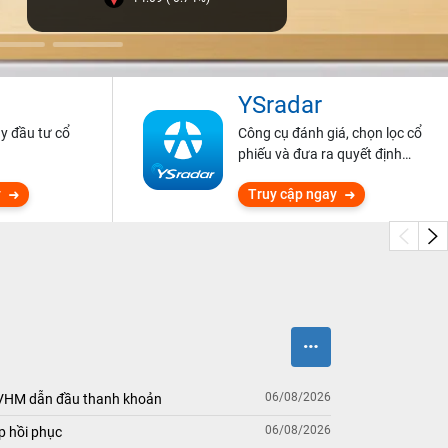
YSradar
ũy đầu tư cổ
Công cụ đánh giá, chọn lọc cổ
phiếu và đưa ra quyết định
đầu tư.
y
Truy cập ngay
06/08/2026
 VHM dẫn đầu thanh khoản
06/08/2026
p hồi phục