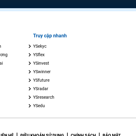
Truy cập nhanh
n
YSekyc
ương
YSflex
ai
YSinvest
YSwinner
YSfuture
YSradar
YSresearch
YSedu
LIÊN HỆ
ĐIỀU KHOẢN SỬ DỤNG
CHÍNH SÁCH
BẢO MẬT