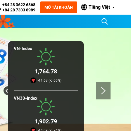
+84 28 3622 6868
Tiếng Việt
MỞ TÀI KHOẢN
+84 28 7303 8989
VN-Index
1,764.78
-11.68 (-0.66%)
VN30-Index
1,902.79
-14.09 (-0.74%)