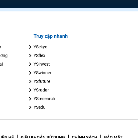
Truy cập nhanh
n
YSekyc
ương
YSflex
ai
YSinvest
YSwinner
YSfuture
YSradar
YSresearch
YSedu
LIÊN HỆ
ĐIỀU KHOẢN SỬ DỤNG
CHÍNH SÁCH
BẢO MẬT