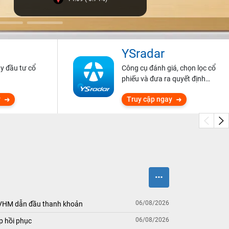
YSradar
ũy đầu tư cổ
Công cụ đánh giá, chọn lọc cổ
phiếu và đưa ra quyết định
đầu tư.
y
Truy cập ngay
06/08/2026
 VHM dẫn đầu thanh khoản
06/08/2026
p hồi phục