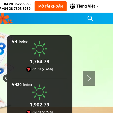
+84 28 3622 6868
Tiếng Việt
MỞ TÀI KHOẢN
+84 28 7303 8989
VN-Index
1,764.78
-11.68 (-0.66%)
VN30-Index
1,902.79
-14.09 (-0.74%)