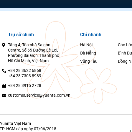
Trụ sở chính
Chi nhánh
Tầng 4, Tòa nhà Saigon
Hà Nội
Chợ Lớ
Centre, Số 65 Đường Lê Lợi,
Đà Nẵng
Bình D
Phường Sài Gòn, Thành phố
Hồ Chí Minh, Việt Nam
Vũng Tàu
Đồng N
+84 28 3622 6868
+84 28 7303 8989
+84 28 3915 2728
customer.service@yuanta.com.vn
Yuanta Việt Nam
g TP. HCM cấp ngày 07/06/2018