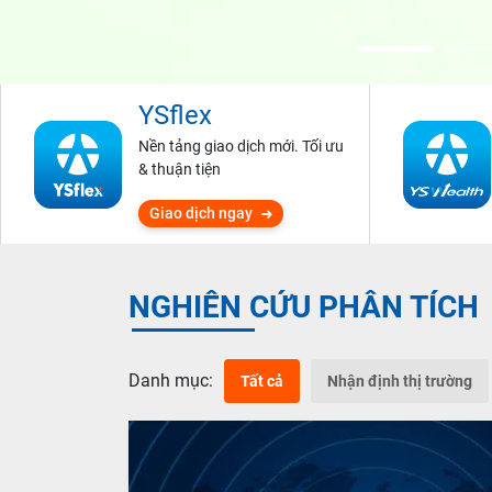
YSflex
Nền tảng giao dịch mới. Tối ưu
& thuận tiện
Giao dịch ngay
NGHIÊN CỨU PHÂN TÍCH
Danh mục:
Tất cả
Nhận định thị trường