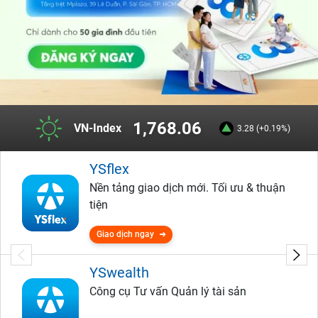
1,768.06
VN-Index
3.28 (+0.19%)
YSflex
Nền tảng giao dịch mới. Tối ưu & thuận
tiện
Giao dịch ngay
YSwealth
Công cụ Tư vấn Quản lý tài sản