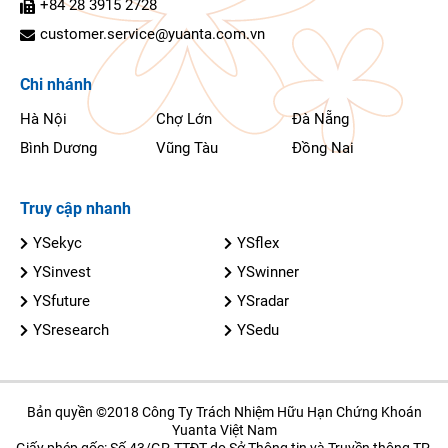
+84 28 3915 2728
customer.service@yuanta.com.vn
Chi nhánh
Hà Nội
Chợ Lớn
Đà Nẵng
Bình Dương
Vũng Tàu
Đồng Nai
Truy cập nhanh
YSekyc
YSflex
YSinvest
YSwinner
YSfuture
YSradar
YSresearch
YSedu
Bản quyền ©2018 Công Ty Trách Nhiệm Hữu Hạn Chứng Khoán
Yuanta Việt Nam