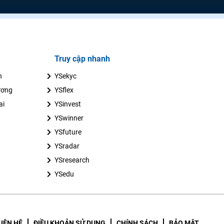
Truy cập nhanh
n
YSekyc
ương
YSflex
ai
YSinvest
YSwinner
YSfuture
YSradar
YSresearch
YSedu
LIÊN HỆ
ĐIỀU KHOẢN SỬ DỤNG
CHÍNH SÁCH
BẢO MẬT