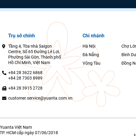
Trụ sở chính
Chi nhánh
Tầng 4, Tòa nhà Saigon
Hà Nội
Chợ Lớ
Centre, Số 65 Đường Lê Lợi,
Đà Nẵng
Bình D
Phường Sài Gòn, Thành phố
Hồ Chí Minh, Việt Nam
Vũng Tàu
Đồng N
+84 28 3622 6868
+84 28 7303 8989
+84 28 3915 2728
customer.service@yuanta.com.vn
Yuanta Việt Nam
g TP. HCM cấp ngày 07/06/2018