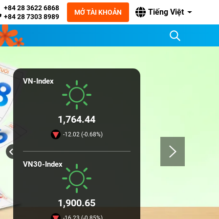
+84 28 3622 6868
Tiếng Việt
MỞ TÀI KHOẢN
+84 28 7303 8989
VN-Index
1,764.44
-12.02 (-0.68%)
VN30-Index
1,900.65
-16.23 (-0.85%)