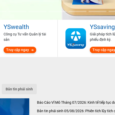
YSwealth
YSsaving
Công cụ Tư vấn Quản lý tài
Giải pháp tích l
sản
phiếu định kỳ.
Truy cập ngay
Truy cập nga
Bản tin phái sinh
Báo Cáo Vĩ Mô Tháng 07/2026: Kinh tế tiếp tục du
Bản tin phái sinh 05/08/2026: Phiên tích lũy tích 