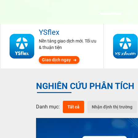
YSflex
Nền tảng giao dịch mới. Tối ưu
& thuận tiện
Giao dịch ngay
NGHIÊN CỨU PHÂN TÍCH
Danh mục:
Tất cả
Nhận định thị trường