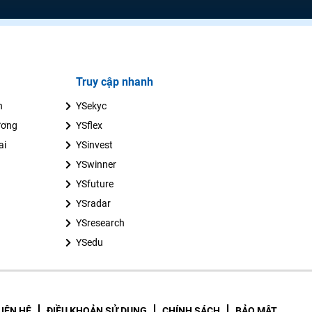
Truy cập nhanh
n
YSekyc
ương
YSflex
ai
YSinvest
YSwinner
YSfuture
YSradar
YSresearch
YSedu
LIÊN HỆ
ĐIỀU KHOẢN SỬ DỤNG
CHÍNH SÁCH
BẢO MẬT