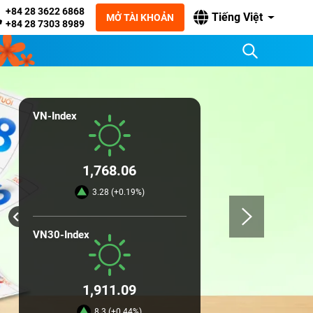
+84 28 3622 6868
Tiếng Việt
MỞ TÀI KHOẢN
+84 28 7303 8989
VN-Index
1,768.06
3.28 (+0.19%)
VN30-Index
1,911.09
8.3 (+0.44%)