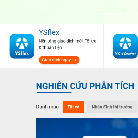
YSflex
Nền tảng giao dịch mới. Tối ưu
& thuận tiện
Giao dịch ngay
NGHIÊN CỨU PHÂN TÍCH
Danh mục:
Tất cả
Nhận định thị trường