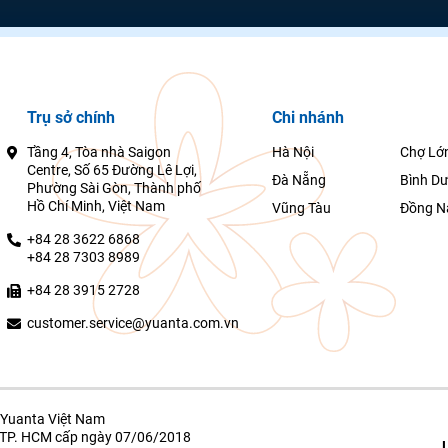
Trụ sở chính
Chi nhánh
Tầng 4, Tòa nhà Saigon
Hà Nội
Chợ Lớ
Centre, Số 65 Đường Lê Lợi,
Đà Nẵng
Bình D
Phường Sài Gòn, Thành phố
Hồ Chí Minh, Việt Nam
Vũng Tàu
Đồng N
+84 28 3622 6868
+84 28 7303 8989
+84 28 3915 2728
customer.service@yuanta.com.vn
Yuanta Việt Nam
g TP. HCM cấp ngày 07/06/2018