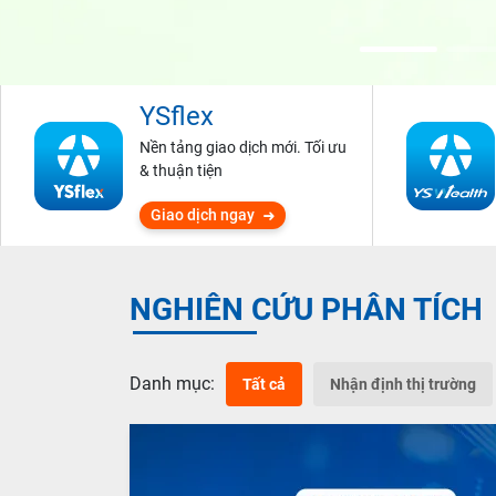
YSflex
Nền tảng giao dịch mới. Tối ưu
& thuận tiện
Giao dịch ngay
NGHIÊN CỨU PHÂN TÍCH
Danh mục:
Tất cả
Nhận định thị trường