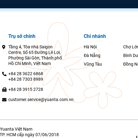
Trụ sở chính
Chi nhánh
Tầng 4, Tòa nhà Saigon
Hà Nội
Chợ Lớ
Centre, Số 65 Đường Lê Lợi,
Đà Nẵng
Bình D
Phường Sài Gòn, Thành phố
Hồ Chí Minh, Việt Nam
Vũng Tàu
Đồng N
+84 28 3622 6868
+84 28 7303 8989
+84 28 3915 2728
customer.service@yuanta.com.vn
Yuanta Việt Nam
g TP. HCM cấp ngày 07/06/2018