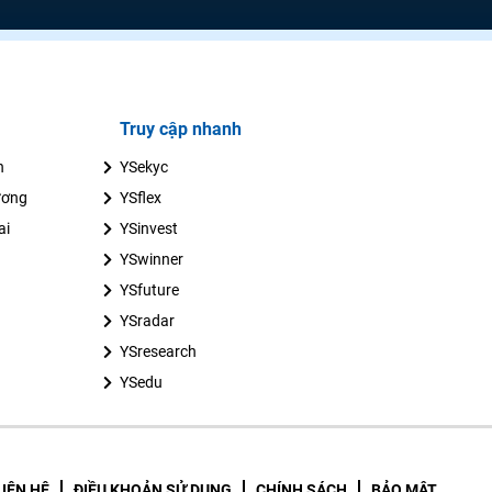
Truy cập nhanh
n
YSekyc
ương
YSflex
ai
YSinvest
YSwinner
YSfuture
YSradar
YSresearch
YSedu
LIÊN HỆ
ĐIỀU KHOẢN SỬ DỤNG
CHÍNH SÁCH
BẢO MẬT