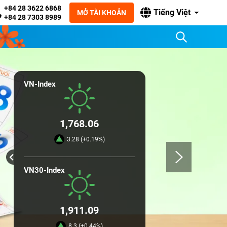
+84 28 3622 6868
Tiếng Việt
MỞ TÀI KHOẢN
+84 28 7303 8989
VN-Index
1,768.06
3.28 (+0.19%)
VN30-Index
1,911.09
8.3 (+0.44%)