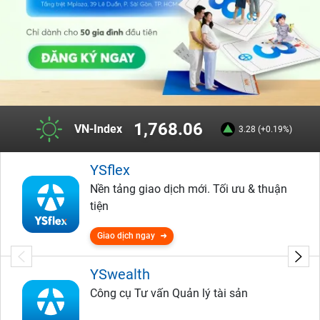
1,768.06
VN-Index
3.28 (+0.19%)
YSflex
Nền tảng giao dịch mới. Tối ưu & thuận
tiện
Giao dịch ngay
YSwealth
Công cụ Tư vấn Quản lý tài sản