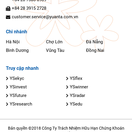
+84 28 3915 2728
customer.service@yuanta.com.vn
Chi nhánh
Hà Nội
Chợ Lớn
Đà Nẵng
Bình Dương
Vũng Tàu
Đồng Nai
Truy cập nhanh
YSekyc
YSflex
YSinvest
YSwinner
YSfuture
YSradar
YSresearch
YSedu
Bản quyền ©2018 Công Ty Trách Nhiệm Hữu Hạn Chứng Khoán