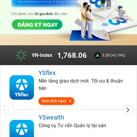
1,768.06
VN-Index
3.28 (+0.19%)
YSflex
Nền tảng giao dịch mới. Tối ưu & thuận
tiện
Giao dịch ngay
YSwealth
Công cụ Tư vấn Quản lý tài sản