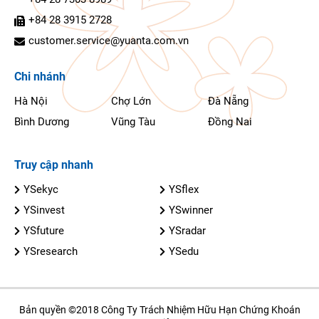
+84 28 3915 2728
customer.service@yuanta.com.vn
Chi nhánh
Hà Nội
Chợ Lớn
Đà Nẵng
Bình Dương
Vũng Tàu
Đồng Nai
Truy cập nhanh
YSekyc
YSflex
YSinvest
YSwinner
YSfuture
YSradar
YSresearch
YSedu
Bản quyền ©2018 Công Ty Trách Nhiệm Hữu Hạn Chứng Khoán