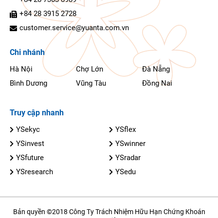
+84 28 3915 2728
customer.service@yuanta.com.vn
Chi nhánh
Hà Nội
Chợ Lớn
Đà Nẵng
Bình Dương
Vũng Tàu
Đồng Nai
Truy cập nhanh
YSekyc
YSflex
YSinvest
YSwinner
YSfuture
YSradar
YSresearch
YSedu
Bản quyền ©2018 Công Ty Trách Nhiệm Hữu Hạn Chứng Khoán