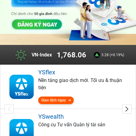
1,768.06
VN-Index
3.28 (+0.19%)
YSflex
Nền tảng giao dịch mới. Tối ưu & thuận
tiện
Giao dịch ngay
YSwealth
Công cụ Tư vấn Quản lý tài sản