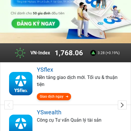
1,768.06
VN-Index
3.28 (+0.19%)
YSflex
Nền tảng giao dịch mới. Tối ưu & thuận
tiện
Giao dịch ngay
YSwealth
Công cụ Tư vấn Quản lý tài sản