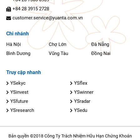
+84 28 3915 2728
customer.service@yuanta.com.vn
Chi nhánh
Hà Nội
Chợ Lớn
Đà Nẵng
Bình Dương
Vũng Tàu
Đồng Nai
Truy cập nhanh
YSekyc
YSflex
YSinvest
YSwinner
YSfuture
YSradar
YSresearch
YSedu
Bản quyền ©2018 Công Ty Trách Nhiệm Hữu Hạn Chứng Khoán