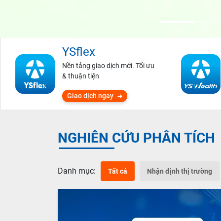
YSflex
Nền tảng giao dịch mới. Tối ưu
& thuận tiện
Giao dịch ngay
NGHIÊN CỨU PHÂN TÍCH
Danh mục:
Tất cả
Nhận định thị trường