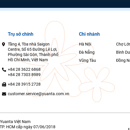
Trụ sở chính
Chi nhánh
Tầng 4, Tòa nhà Saigon
Hà Nội
Chợ Lớ
Centre, Số 65 Đường Lê Lợi,
Đà Nẵng
Bình D
Phường Sài Gòn, Thành phố
Hồ Chí Minh, Việt Nam
Vũng Tàu
Đồng N
+84 28 3622 6868
+84 28 7303 8989
+84 28 3915 2728
customer.service@yuanta.com.vn
Yuanta Việt Nam
g TP. HCM cấp ngày 07/06/2018