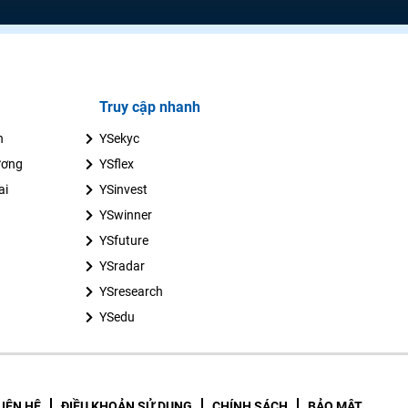
Truy cập nhanh
n
YSekyc
ương
YSflex
ai
YSinvest
YSwinner
YSfuture
YSradar
YSresearch
YSedu
LIÊN HỆ
ĐIỀU KHOẢN SỬ DỤNG
CHÍNH SÁCH
BẢO MẬT