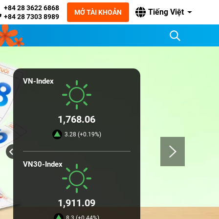
+84 28 3622 6868
Tiếng Việt
MỞ TÀI KHOẢN
+84 28 7303 8989
VN-Index
1,768.06
3.28 (+0.19%)
VN30-Index
1,911.09
8.3 (+0.44%)